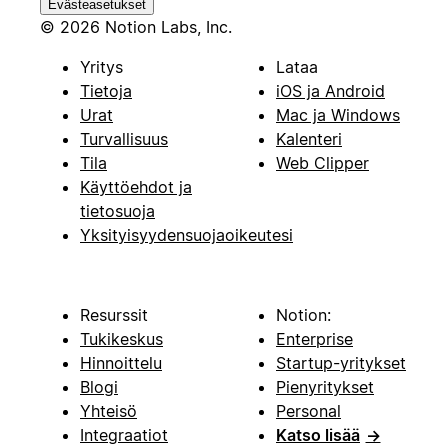
Evästeasetukset
© 2026 Notion Labs, Inc.
Yritys
Lataa
Tietoja
iOS ja Android
Urat
Mac ja Windows
Turvallisuus
Kalenteri
Tila
Web Clipper
Käyttöehdot ja
tietosuoja
Yksityisyydensuojaoikeutesi
Resurssit
Notion:
Tukikeskus
Enterprise
Hinnoittelu
Startup-yritykset
Blogi
Pienyritykset
Yhteisö
Personal
Integraatiot
Katso lisää
→