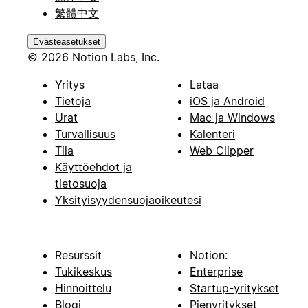
繁體中文
Evästeasetukset
© 2026 Notion Labs, Inc.
Yritys
Lataa
Tietoja
iOS ja Android
Urat
Mac ja Windows
Turvallisuus
Kalenteri
Tila
Web Clipper
Käyttöehdot ja
tietosuoja
Yksityisyydensuojaoikeutesi
Resurssit
Notion:
Tukikeskus
Enterprise
Hinnoittelu
Startup-yritykset
Blogi
Pienyritykset