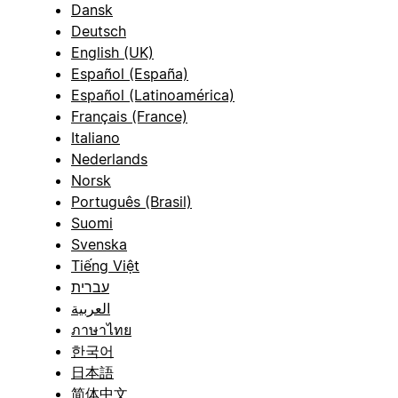
Dansk
Deutsch
English (UK)
Español (España)
Español (Latinoamérica)
Français (France)
Italiano
Nederlands
Norsk
Português (Brasil)
Suomi
Svenska
Tiếng Việt
עברית
العربية
ภาษาไทย
한국어
日本語
简体中文