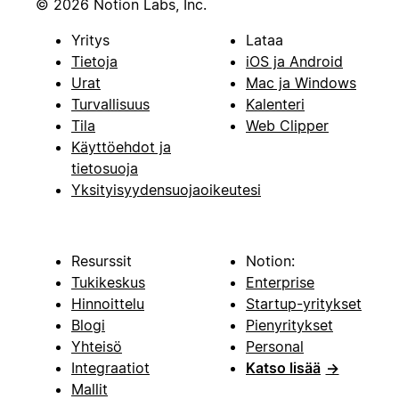
© 2026 Notion Labs, Inc.
Yritys
Lataa
Tietoja
iOS ja Android
Urat
Mac ja Windows
Turvallisuus
Kalenteri
Tila
Web Clipper
Käyttöehdot ja
tietosuoja
Yksityisyydensuojaoikeutesi
Resurssit
Notion:
Tukikeskus
Enterprise
Hinnoittelu
Startup-yritykset
Blogi
Pienyritykset
Yhteisö
Personal
Integraatiot
Katso lisää
→
Mallit