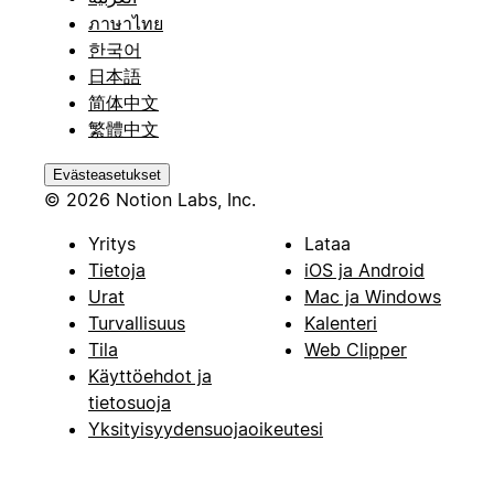
ภาษาไทย
한국어
日本語
简体中文
繁體中文
Evästeasetukset
© 2026 Notion Labs, Inc.
Yritys
Lataa
Tietoja
iOS ja Android
Urat
Mac ja Windows
Turvallisuus
Kalenteri
Tila
Web Clipper
Käyttöehdot ja
tietosuoja
Yksityisyydensuojaoikeutesi