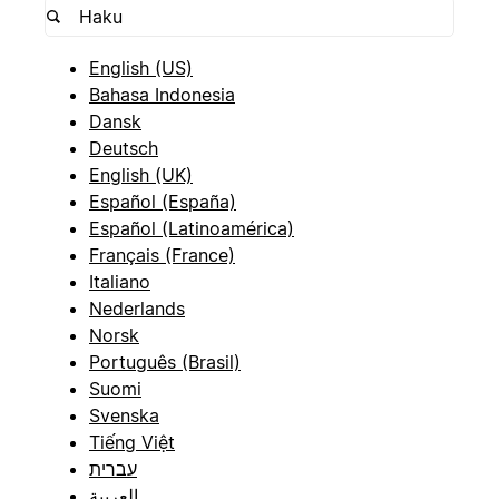
English (US)
Bahasa Indonesia
Dansk
Deutsch
English (UK)
Español (España)
Español (Latinoamérica)
Français (France)
Italiano
Nederlands
Norsk
Português (Brasil)
Suomi
Svenska
Tiếng Việt
עברית
العربية