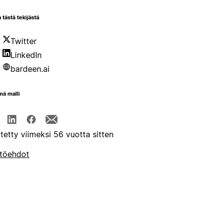
 tästä tekijästä
Twitter
LinkedIn
bardeen.ai
mä malli
itetty viimeksi 56 vuotta sitten
töehdot