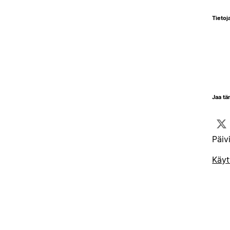
Tietoja
Jaa tä
Päiv
Käyt