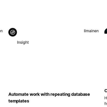
en
Ilmainen
Insight
C
Automate work with repeating database
H
templates
f