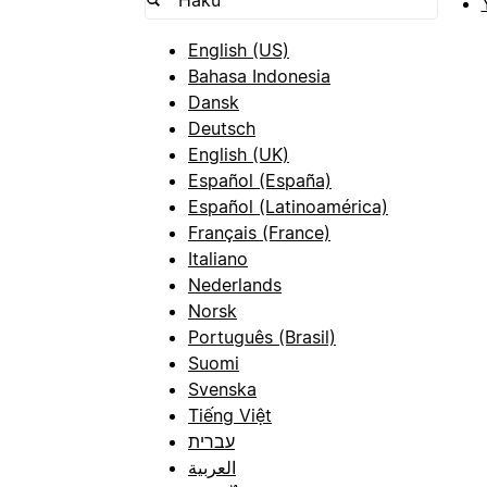
English (US)
Bahasa Indonesia
Dansk
Deutsch
English (UK)
Español (España)
Español (Latinoamérica)
Français (France)
Italiano
Nederlands
Norsk
Português (Brasil)
Suomi
Svenska
Tiếng Việt
עברית
العربية