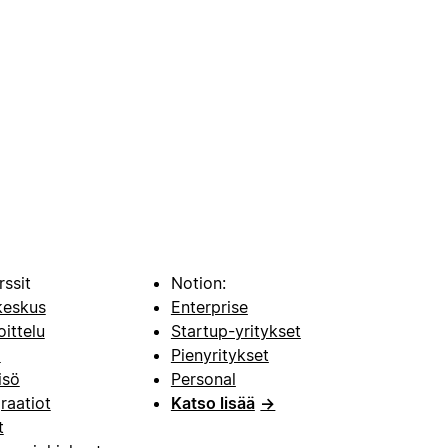
rssit
Notion:
keskus
Enterprise
oittelu
Startup-yritykset
i
Pienyritykset
isö
Personal
raatiot
Katso lisää
→
t