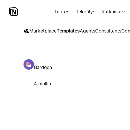
Tuote
Tekoäly
Ratkaisut
Marketplace
Templates
Agents
Consultants
Con
Bardeen
4 mallia