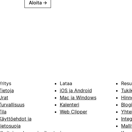
Aloita
→
Yritys
Lataa
Resu
Tietoja
iOS ja Android
Tuki
Urat
Mac ja Windows
Hinn
Turvallisuus
Kalenteri
Blog
Tila
Web Clipper
Yhte
Käyttöehdot ja
Integ
tietosuoja
Malli