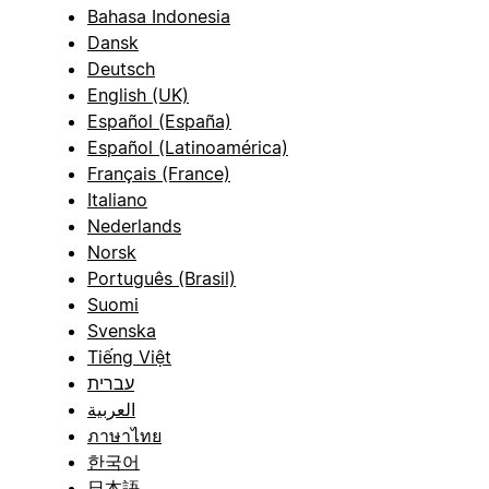
Bahasa Indonesia
Dansk
Deutsch
English (UK)
Español (España)
Español (Latinoamérica)
Français (France)
Italiano
Nederlands
Norsk
Português (Brasil)
Suomi
Svenska
Tiếng Việt
עברית
العربية
ภาษาไทย
한국어
日本語