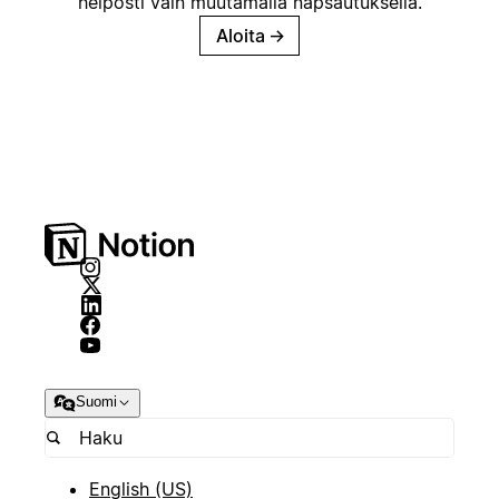
helposti vain muutamalla napsautuksella.
Aloita
→
Suomi
English (US)