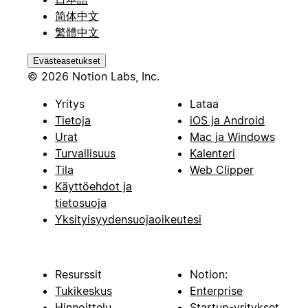
简体中文
繁體中文
Evästeasetukset
© 2026 Notion Labs, Inc.
Yritys
Lataa
Tietoja
iOS ja Android
Urat
Mac ja Windows
Turvallisuus
Kalenteri
Tila
Web Clipper
Käyttöehdot ja
tietosuoja
Yksityisyydensuojaoikeutesi
Resurssit
Notion:
Tukikeskus
Enterprise
Hinnoittelu
Startup-yritykset