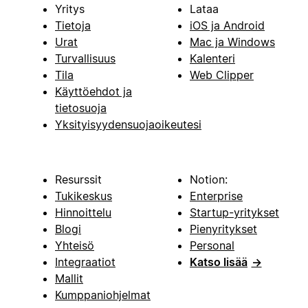
Yritys
Lataa
Tietoja
iOS ja Android
Urat
Mac ja Windows
Turvallisuus
Kalenteri
Tila
Web Clipper
Käyttöehdot ja
tietosuoja
Yksityisyydensuojaoikeutesi
Resurssit
Notion:
Tukikeskus
Enterprise
Hinnoittelu
Startup-yritykset
Blogi
Pienyritykset
Yhteisö
Personal
Integraatiot
Katso lisää
→
Mallit
Kumppaniohjelmat