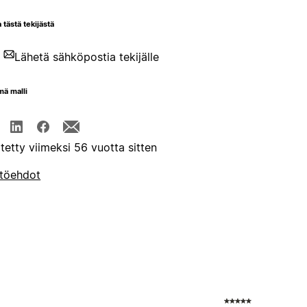
 tästä tekijästä
Lähetä sähköpostia tekijälle
mä malli
itetty viimeksi 56 vuotta sitten
töehdot