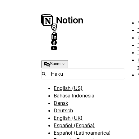
Suomi
English (US)
Bahasa Indonesia
Dansk
Deutsch
English (UK)
Español (España)
Español (Latinoamérica)