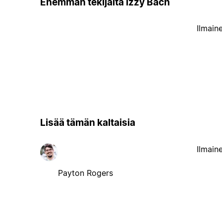
Enemmän tekijältä Izzy Bach
Ilmain
Lisää tämän kaltaisia
Ilmain
Payton Rogers