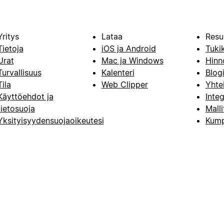
Yritys
Lataa
Resu
Tietoja
iOS ja Android
Tuki
Urat
Mac ja Windows
Hinn
Turvallisuus
Kalenteri
Blog
Tila
Web Clipper
Yhte
Käyttöehdot ja
Integ
tietosuoja
Malli
Yksityisyydensuojaoikeutesi
Kump