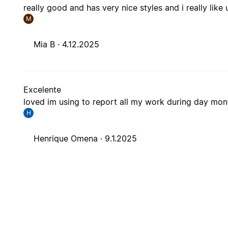
really good and has very nice styles and i really lik
M
Mia B ·
4.12.2025
Excelente
loved im using to report all my work during day mon
H
Henrique Omena ·
9.1.2025