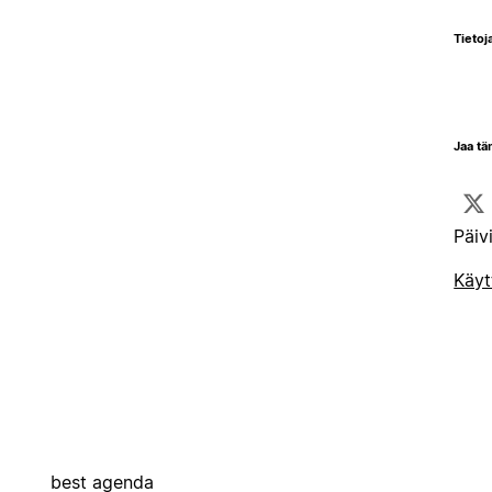
Tietoja
Jaa tä
Päiv
Käyt
best agenda