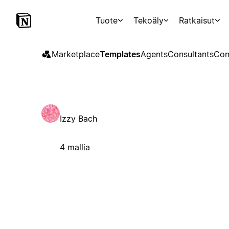
Tuote
Tekoäly
Ratkaisut
Marketplace
Templates
Agents
Consultants
Con
Izzy Bach
4 mallia