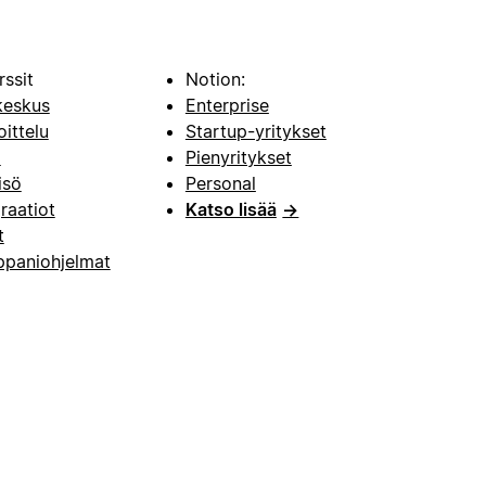
rssit
Notion:
keskus
Enterprise
oittelu
Startup-yritykset
i
Pienyritykset
isö
Personal
raatiot
Katso lisää
→
t
paniohjelmat