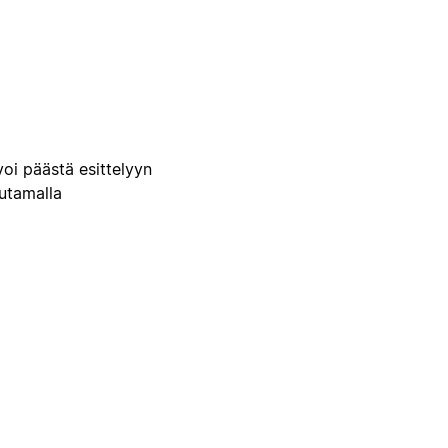
voi päästä esittelyyn
uutamalla