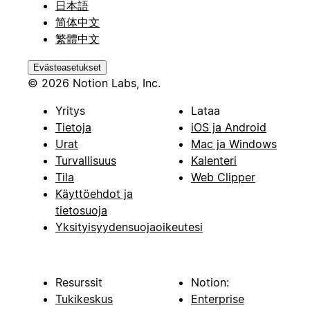
日本語
简体中文
繁體中文
Evästeasetukset
© 2026 Notion Labs, Inc.
Yritys
Lataa
Tietoja
iOS ja Android
Urat
Mac ja Windows
Turvallisuus
Kalenteri
Tila
Web Clipper
Käyttöehdot ja
tietosuoja
Yksityisyydensuojaoikeutesi
Resurssit
Notion:
Tukikeskus
Enterprise