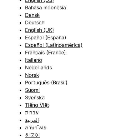
English (US)
Bahasa Indonesia
Dansk
Deutsch
English (UK)
Español (España)
Español (Latinoamérica)
Français (France)
Italiano
Nederlands
Norsk
Português (Brasil)
Suomi
Svenska
Tiếng Việt
עברית
العربية
ภาษาไทย
한국어