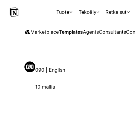
Tuote
Tekoäly
Ratkaisut
Marketplace
Templates
Agents
Consultants
Con
090 | English
10 mallia