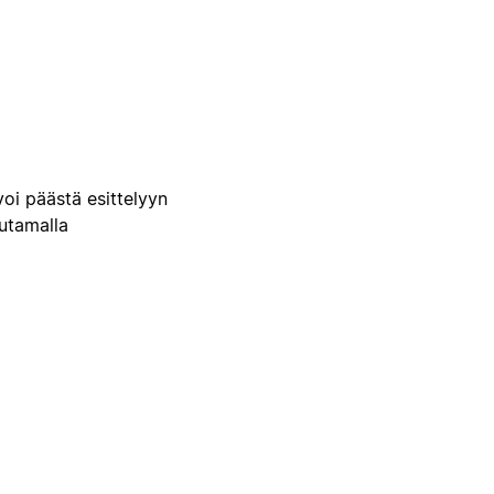
voi päästä esittelyyn
uutamalla