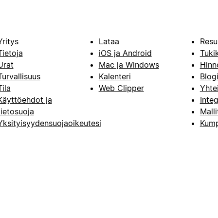
Yritys
Lataa
Resu
Tietoja
iOS ja Android
Tuki
Urat
Mac ja Windows
Hinn
Turvallisuus
Kalenteri
Blog
Tila
Web Clipper
Yhte
Käyttöehdot ja
Integ
tietosuoja
Malli
Yksityisyydensuojaoikeutesi
Kump