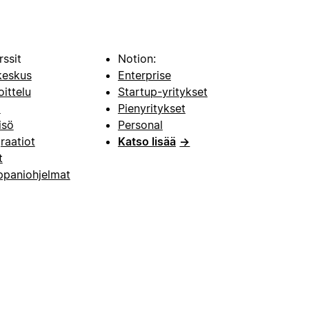
rssit
Notion:
keskus
Enterprise
oittelu
Startup-yritykset
i
Pienyritykset
isö
Personal
raatiot
Katso lisää
→
t
paniohjelmat