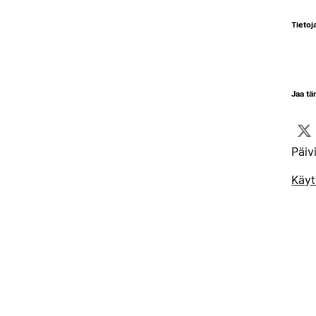
Tietoja
Jaa tä
Päiv
Käyt