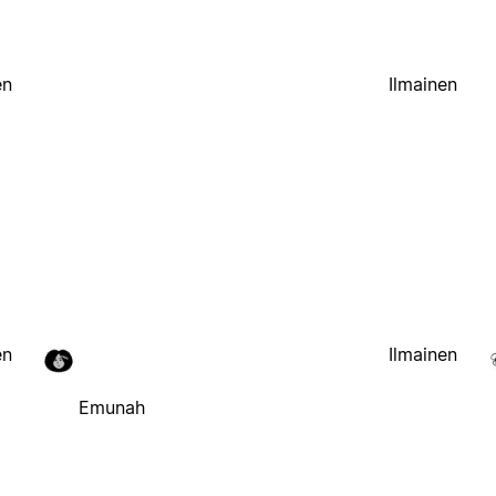
en
Ilmainen
en
Ilmainen
Emunah