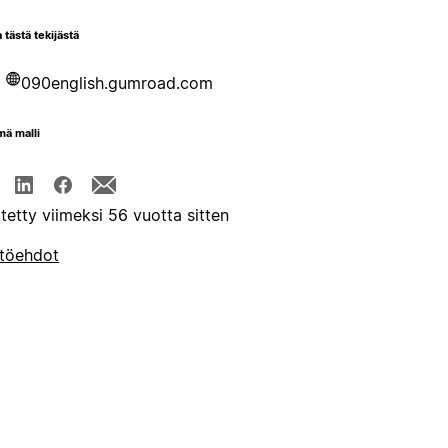
 tästä tekijästä
090english.gumroad.com
mä malli
itetty viimeksi 56 vuotta sitten
töehdot