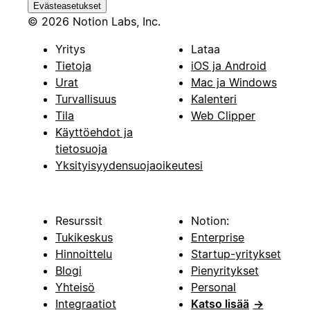
Evästeasetukset
© 2026 Notion Labs, Inc.
Yritys
Lataa
Tietoja
iOS ja Android
Urat
Mac ja Windows
Turvallisuus
Kalenteri
Tila
Web Clipper
Käyttöehdot ja
tietosuoja
Yksityisyydensuojaoikeutesi
Resurssit
Notion:
Tukikeskus
Enterprise
Hinnoittelu
Startup-yritykset
Blogi
Pienyritykset
Yhteisö
Personal
Integraatiot
Katso lisää
→