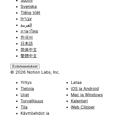
Suomi
Svenska
Tiếng Việt
עברית
العربية
ภาษาไทย
한국어
日本語
简体中文
繁體中文
Evästeasetukset
© 2026 Notion Labs, Inc.
Yritys
Lataa
Tietoja
iOS ja Android
Urat
Mac ja Windows
Turvallisuus
Kalenteri
Tila
Web Clipper
Käyttöehdot ja