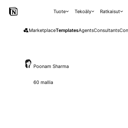
Tuote
Tekoäly
Ratkaisut
Marketplace
Templates
Agents
Consultants
Con
Poonam Sharma
60 mallia