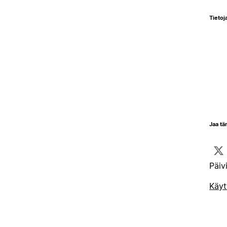
Tietoja
Jaa tä
Päiv
Käyt