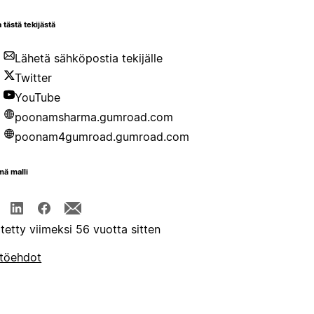
 tästä tekijästä
Lähetä sähköpostia tekijälle
Twitter
YouTube
poonamsharma.gumroad.com
poonam4gumroad.gumroad.com
mä malli
itetty viimeksi 56 vuotta sitten
töehdot