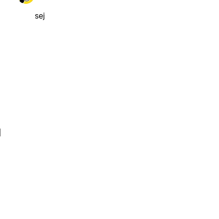
sej
l