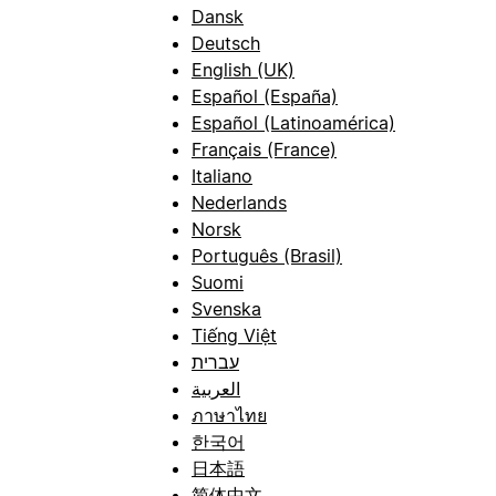
Dansk
Deutsch
English (UK)
Español (España)
Español (Latinoamérica)
Français (France)
Italiano
Nederlands
Norsk
Português (Brasil)
Suomi
Svenska
Tiếng Việt
עברית
العربية
ภาษาไทย
한국어
日本語
简体中文