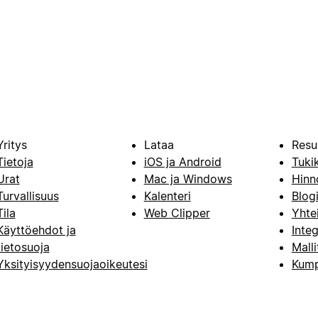
Yritys
Lataa
Resu
Tietoja
iOS ja Android
Tuki
Urat
Mac ja Windows
Hinn
Turvallisuus
Kalenteri
Blog
Tila
Web Clipper
Yhte
Käyttöehdot ja
Integ
tietosuoja
Malli
Yksityisyydensuojaoikeutesi
Kump