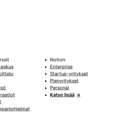
rssit
Notion:
keskus
Enterprise
oittelu
Startup-yritykset
i
Pienyritykset
isö
Personal
raatiot
Katso lisää
→
t
paniohjelmat