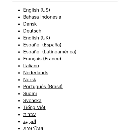
English (US)
Bahasa Indonesia
Dansk
Deutsch
English (UK)
Español (España)
Español (Latinoamérica)
Français (France)
Italiano
Nederlands
Norsk
Português (Brasil)
Suomi
Svenska
Tiếng Việt
עברית
العربية
ภาษาไทย