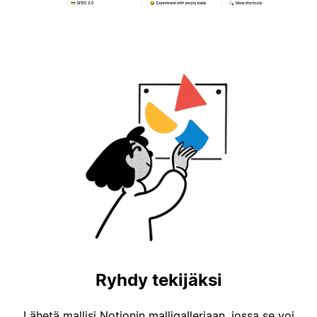
Ryhdy tekijäksi
Lähetä mallisi Notionin malligalleriaan, jossa se voi