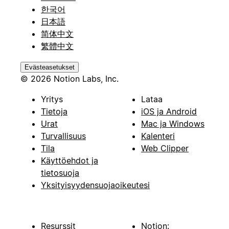
한국어
日本語
简体中文
繁體中文
Evästeasetukset
© 2026 Notion Labs, Inc.
Yritys
Lataa
Tietoja
iOS ja Android
Urat
Mac ja Windows
Turvallisuus
Kalenteri
Tila
Web Clipper
Käyttöehdot ja
tietosuoja
Yksityisyydensuojaoikeutesi
Resurssit
Notion: