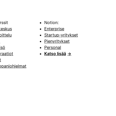
rssit
Notion:
keskus
Enterprise
oittelu
Startup-yritykset
i
Pienyritykset
isö
Personal
raatiot
Katso lisää
→
t
paniohjelmat