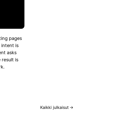
ting pages
 intent is
ent asks
result is
rk.
Kaikki julkaisut
→