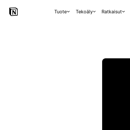
Tuote
Tekoäly
Ratkaisut