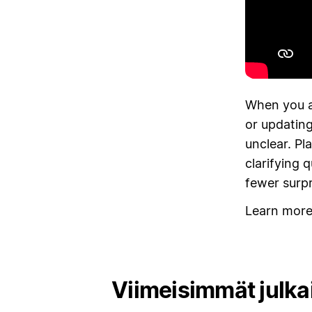
When you a
or updating
unclear. Pl
clarifying 
fewer surp
Learn mor
Viimeisimmät julka