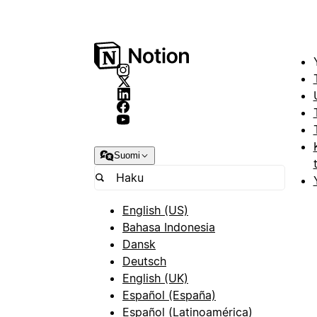
Suomi
English (US)
Bahasa Indonesia
Dansk
Deutsch
English (UK)
Español (España)
Español (Latinoamérica)