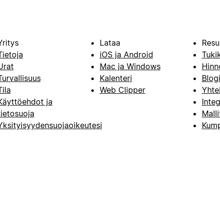
Yritys
Lataa
Resu
Tietoja
iOS ja Android
Tuki
Urat
Mac ja Windows
Hinn
Turvallisuus
Kalenteri
Blog
Tila
Web Clipper
Yhte
Käyttöehdot ja
Integ
tietosuoja
Malli
Yksityisyydensuojaoikeutesi
Kump