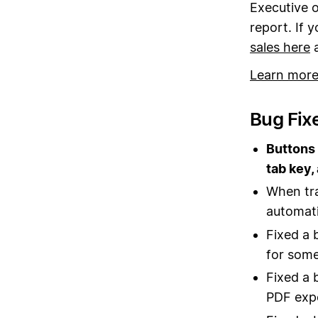
Executive 
report. If 
sales here
a
Learn mor
Bug Fix
Buttons 
tab key,
When tra
automati
Fixed a 
for some
Fixed a 
PDF exp