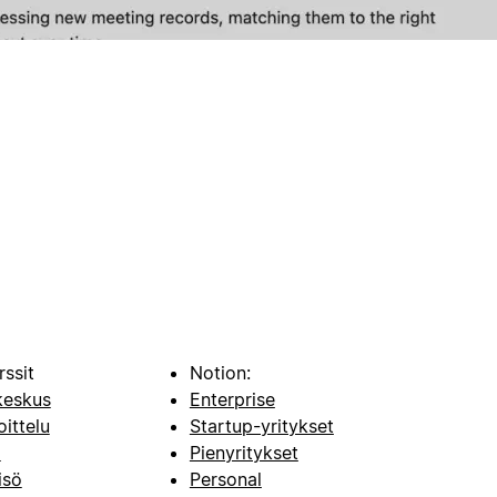
rssit
Notion:
keskus
Enterprise
oittelu
Startup-yritykset
i
Pienyritykset
isö
Personal