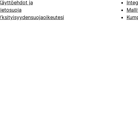
Käyttöehdot ja
Integ
tietosuoja
Malli
Yksityisyydensuojaoikeutesi
Kump