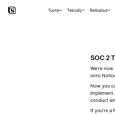
Tuote
Tekoäly
Ratkaisut
SOC 2 Ty
We're now 
onto Notio
Now you can
implement 
conduct em
If you're a