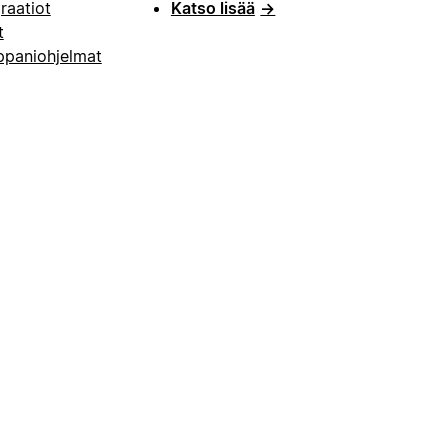
raatiot
Katso lisää
→
t
paniohjelmat