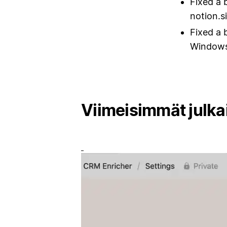
Fixed a 
notion.s
Fixed a 
Windows
Viimeisimmät julka