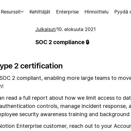
Resurssit
Kehittäjät
Enterprise
Hinnoittelu
Pyydä 
Julkaisut
/
10. elokuuta 2021
SOC 2 compliance 🔒
pe 2 certification
SOC 2 compliant, enabling more large teams to move
n!
 read a full report about how we limit access to dat
authentication controls, manage incident response, 
ployee security awareness training and background
 Notion Enterprise customer, reach out to your Accou