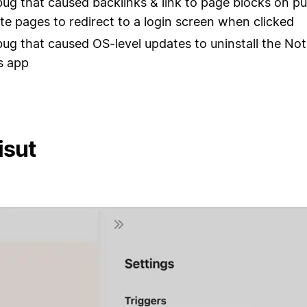
bug that caused backlinks & link to page blocks on pu
ite pages to redirect to a login screen when clicked
bug that caused OS-level updates to uninstall the Not
 app
isut