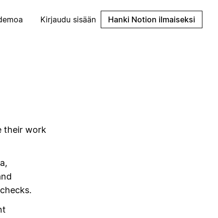
demoa
Kirjaudu sisään
Hanki Notion ilmaiseksi
 their work
a,
and
 checks.
nt