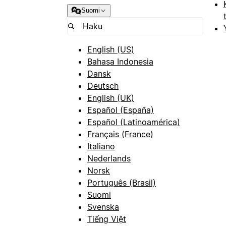
Suomi
English (US)
Bahasa Indonesia
Dansk
Deutsch
English (UK)
Español (España)
Español (Latinoamérica)
Français (France)
Italiano
Nederlands
Norsk
Português (Brasil)
Suomi
Svenska
Tiếng Việt