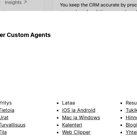
ger Custom Agents
Yritys
Lataa
Resu
Tietoja
iOS ja Android
Tuki
Urat
Mac ja Windows
Hinn
Turvallisuus
Kalenteri
Blog
Tila
Web Clipper
Yhte