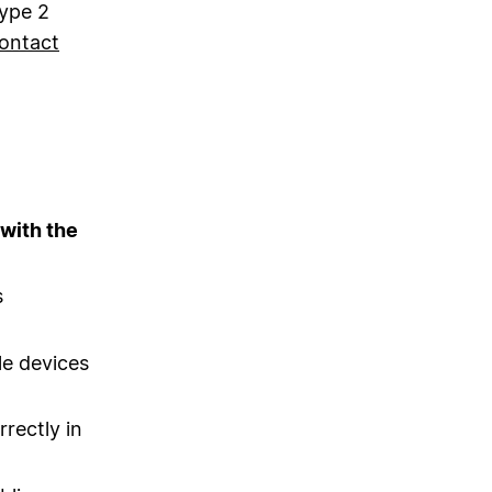
Type 2
ontact
with the
s
le devices
rectly in