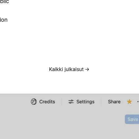
blic
ion
Kaikki julkaisut
→