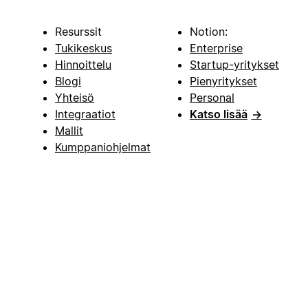
Resurssit
Notion:
Tukikeskus
Enterprise
Hinnoittelu
Startup-yritykset
Blogi
Pienyritykset
Yhteisö
Personal
Integraatiot
Katso lisää
→
Mallit
Kumppaniohjelmat