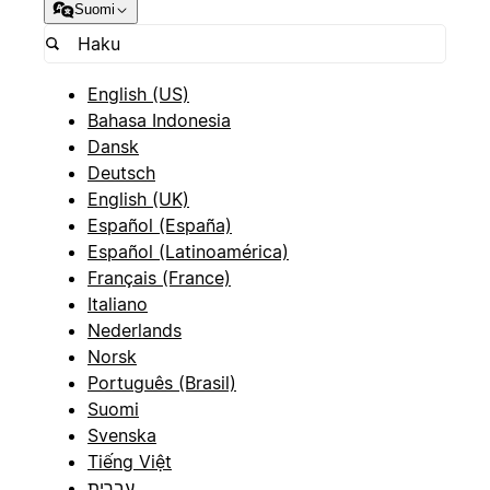
Suomi
English (US)
Bahasa Indonesia
Dansk
Deutsch
English (UK)
Español (España)
Español (Latinoamérica)
Français (France)
Italiano
Nederlands
Norsk
Português (Brasil)
Suomi
Svenska
Tiếng Việt
עברית