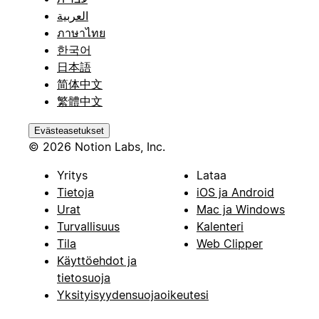
العربية
ภาษาไทย
한국어
日本語
简体中文
繁體中文
Evästeasetukset
© 2026 Notion Labs, Inc.
Yritys
Lataa
Tietoja
iOS ja Android
Urat
Mac ja Windows
Turvallisuus
Kalenteri
Tila
Web Clipper
Käyttöehdot ja
tietosuoja
Yksityisyydensuojaoikeutesi