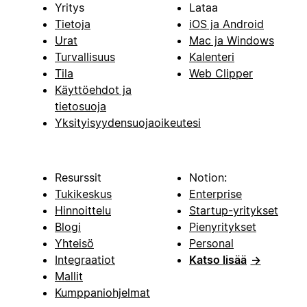
Yritys
Lataa
Tietoja
iOS ja Android
Urat
Mac ja Windows
Turvallisuus
Kalenteri
Tila
Web Clipper
Käyttöehdot ja
tietosuoja
Yksityisyydensuojaoikeutesi
Resurssit
Notion:
Tukikeskus
Enterprise
Hinnoittelu
Startup-yritykset
Blogi
Pienyritykset
Yhteisö
Personal
Integraatiot
Katso lisää
→
Mallit
Kumppaniohjelmat