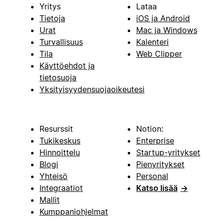
Yritys
Lataa
Tietoja
iOS ja Android
Urat
Mac ja Windows
Turvallisuus
Kalenteri
Tila
Web Clipper
Käyttöehdot ja
tietosuoja
Yksityisyydensuojaoikeutesi
Resurssit
Notion:
Tukikeskus
Enterprise
Hinnoittelu
Startup-yritykset
Blogi
Pienyritykset
Yhteisö
Personal
Integraatiot
Katso lisää
→
Mallit
Kumppaniohjelmat