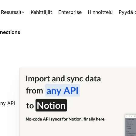
Resurssit
Kehittäjät
Enterprise
Hinnoittelu
Pyydä 
nections
ny API