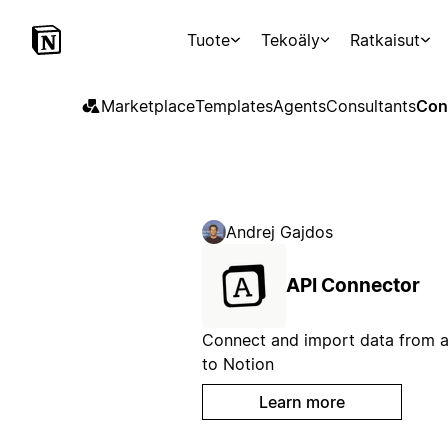
Tuote
Tekoäly
Ratkaisut
Marketplace
Templates
Agents
Consultants
Con
Andrej Gajdos
API Connector
Connect and import data from a
to Notion
Learn more