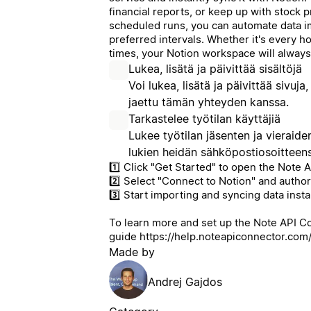
financial reports, or keep up with stock 
scheduled runs, you can automate data im
preferred intervals. Whether it's every h
times, your Notion workspace will always 
Lukea, lisätä ja päivittää sisältöjä
Voi lukea, lisätä ja päivittää sivuja
jaettu tämän yhteyden kanssa.
Tarkastelee työtilan käyttäjiä
Lukee työtilan jäsenten ja vieraide
lukien heidän sähköpostiosoitteen
1️⃣ Click "Get Started" to open the Note
2️⃣ Select "Connect to Notion" and autho
3️⃣ Start importing and syncing data insta
To learn more and set up the Note API Con
guide https://help.noteapiconnector.com
Made by
Andrej Gajdos