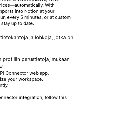
prices—automatically. With
ports into Notion at your
our, every 5 minutes, or at custom
stay up to date.
, tietokantoja ja lohkoja, jotka on
n profiilin perustietoja, mukaan
sa.
 API Connector web app.
rize your workspace.
ntly.
nector integration, follow this
/