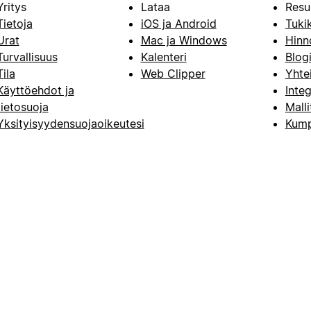
Yritys
Lataa
Resu
Tietoja
iOS ja Android
Tuki
Urat
Mac ja Windows
Hinn
Turvallisuus
Kalenteri
Blog
Tila
Web Clipper
Yhte
Käyttöehdot ja
Integ
tietosuoja
Malli
Yksityisyydensuojaoikeutesi
Kump