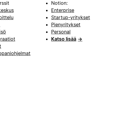
rssit
Notion:
keskus
Enterprise
oittelu
Startup-yritykset
i
Pienyritykset
isö
Personal
raatiot
Katso lisää
→
t
paniohjelmat