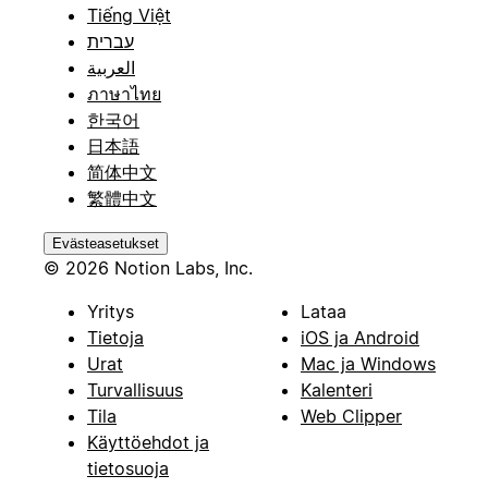
Tiếng Việt
עברית
العربية
ภาษาไทย
한국어
日本語
简体中文
繁體中文
Evästeasetukset
© 2026 Notion Labs, Inc.
Yritys
Lataa
Tietoja
iOS ja Android
Urat
Mac ja Windows
Turvallisuus
Kalenteri
Tila
Web Clipper
Käyttöehdot ja
tietosuoja