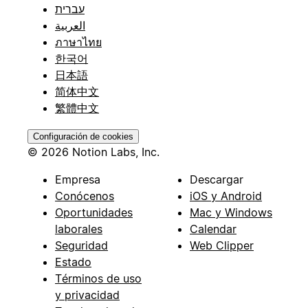
עברית
العربية
ภาษาไทย
한국어
日本語
简体中文
繁體中文
Configuración de cookies
© 2026 Notion Labs, Inc.
Empresa
Descargar
Conócenos
iOS y Android
Oportunidades
Mac y Windows
laborales
Calendar
Seguridad
Web Clipper
Estado
Términos de uso
y privacidad