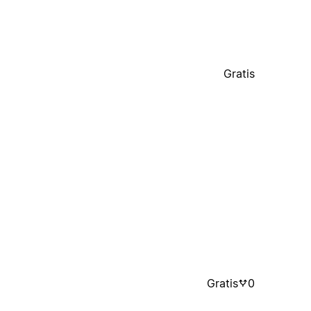
Gratis
Gratis
0