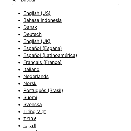
English (US)
Bahasa Indonesia
Dansk
Deutsch
English (UK)
Español (España)
Español (Latinoamérica)
Français (France)
Italiano
Nederlands
Norsk
Português (Brasil)
Suomi
Svenska
Tiếng Việt
עברית
العربية