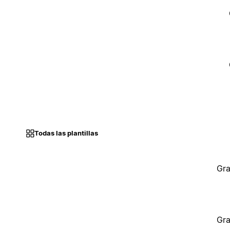
Todas las plantillas
Gra
Gra