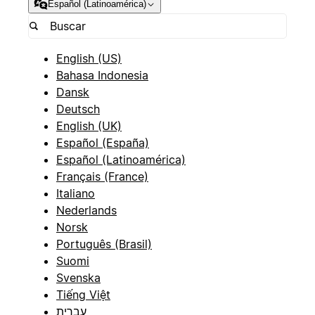
Español (Latinoamérica)
English (US)
Bahasa Indonesia
Dansk
Deutsch
English (UK)
Español (España)
Español (Latinoamérica)
Français (France)
Italiano
Nederlands
Norsk
Português (Brasil)
Suomi
Svenska
Tiếng Việt
עברית