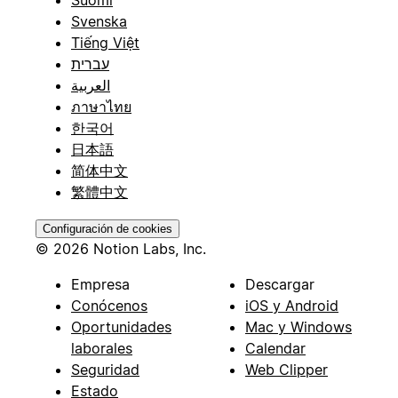
Svenska
Tiếng Việt
עברית
العربية
ภาษาไทย
한국어
日本語
简体中文
繁體中文
Configuración de cookies
© 2026 Notion Labs, Inc.
Empresa
Descargar
Conócenos
iOS y Android
Oportunidades
Mac y Windows
laborales
Calendar
Seguridad
Web Clipper
Estado