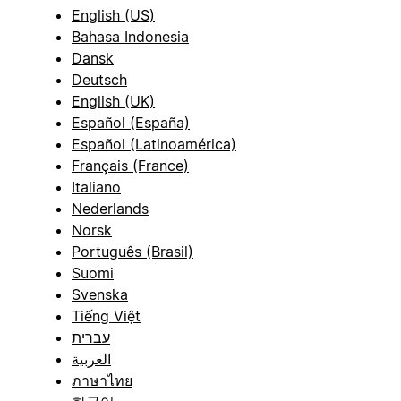
English (US)
Bahasa Indonesia
Dansk
Deutsch
English (UK)
Español (España)
Español (Latinoamérica)
Français (France)
Italiano
Nederlands
Norsk
Português (Brasil)
Suomi
Svenska
Tiếng Việt
עברית
العربية
ภาษาไทย