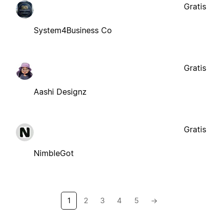
Gratis
System4Business Co
Gratis
Aashi Designz
Gratis
NimbleGot
1
2
3
4
5
→