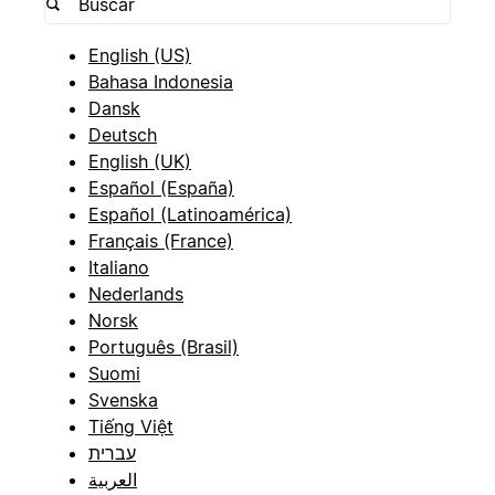
English (US)
Bahasa Indonesia
Dansk
Deutsch
English (UK)
Español (España)
Español (Latinoamérica)
Français (France)
Italiano
Nederlands
Norsk
Português (Brasil)
Suomi
Svenska
Tiếng Việt
עברית
العربية