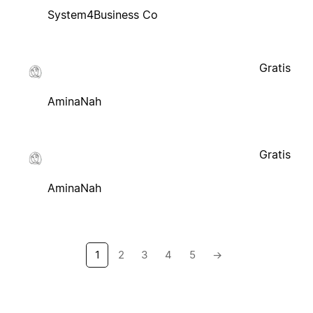
System4Business Co
Gratis
AminaNah
Gratis
AminaNah
1
2
3
4
5
→