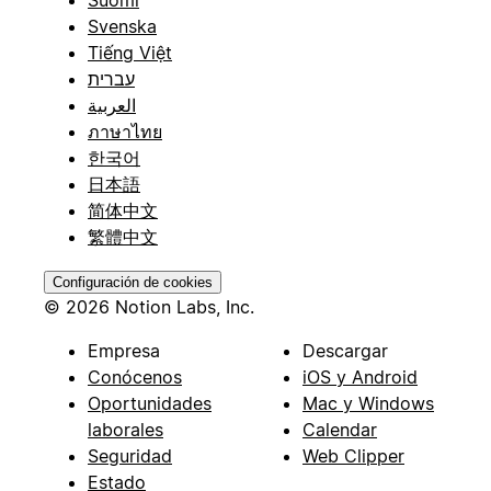
Svenska
Tiếng Việt
עברית
العربية
ภาษาไทย
한국어
日本語
简体中文
繁體中文
Configuración de cookies
© 2026 Notion Labs, Inc.
Empresa
Descargar
Conócenos
iOS y Android
Oportunidades
Mac y Windows
laborales
Calendar
Seguridad
Web Clipper
Estado