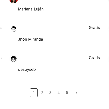
Mariana Luján
s
Gratis
Jhon Miranda
s
Gratis
desbyseb
1
2
3
4
5
→