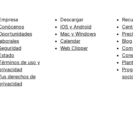
Empresa
Descargar
Recu
Conócenos
iOS y Android
Cent
Oportunidades
Mac y Windows
Prec
laborales
Calendar
Blog
Seguridad
Web Clipper
Com
Estado
Cone
Términos de uso y
Plant
privacidad
Prog
Tus derechos de
soci
privacidad