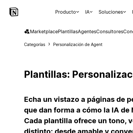
Producto
IA
Soluciones
Marketplace
Plantillas
Agentes
Consultores
Con
Categorías
Personalización de Agent
Plantillas: Personaliza
Echa un vistazo a páginas de pe
que dan forma a cómo la IA de 
Cada plantilla ofrece un tono, v
distinto: desde amable y conver