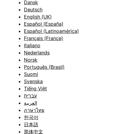
Dansk
Deutsch
English (UK)
Español (España)
Español (Latinoamérica)
Français (France)
Italiano
Nederlands
Norsk
Português (Brasil)
Suomi
Svenska
Tiếng Việt
עברית
العربية
ภาษาไทย
한국어
日本語
简体中文