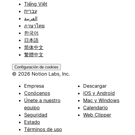
Tiếng Việt
עברית
العربية
ภาษาไทย
한국어
日本語
简体中文
繁體中文
Configuración de cookies
© 2026 Notion Labs, Inc.
Empresa
Descargar
Conócenos
iOS y Android
Únete a nuestro
Mac y Windows
equipo
Calendario
Seguridad
Web Clipper
Estado
Términos de uso