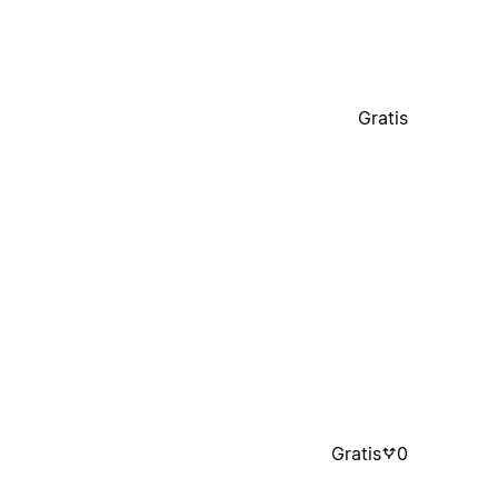
Gratis
Gratis
0