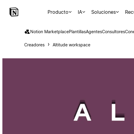
Producto
IA
Soluciones
Rec
Notion Marketplace
Plantillas
Agentes
Consultores
Con
Creadores
Altitude workspace