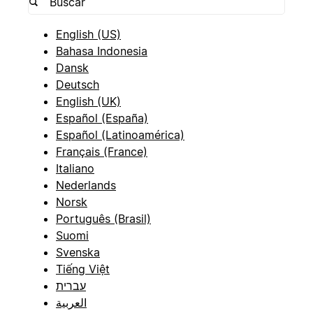
English (US)
Bahasa Indonesia
Dansk
Deutsch
English (UK)
Español (España)
Español (Latinoamérica)
Français (France)
Italiano
Nederlands
Norsk
Português (Brasil)
Suomi
Svenska
Tiếng Việt
עברית
العربية