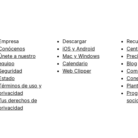
Empresa
Descargar
Recu
Conócenos
iOS y Android
Cent
Únete a nuestro
Mac y Windows
Prec
equipo
Calendario
Blog
Seguridad
Web Clipper
Com
Estado
Cone
Términos de uso y
Plant
privacidad
Prog
Tus derechos de
soci
privacidad