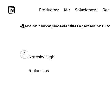
Producto
IA
Soluciones
Rec
Notion Marketplace
Plantillas
Agentes
Consulto
NotesbyHugh
5 plantillas