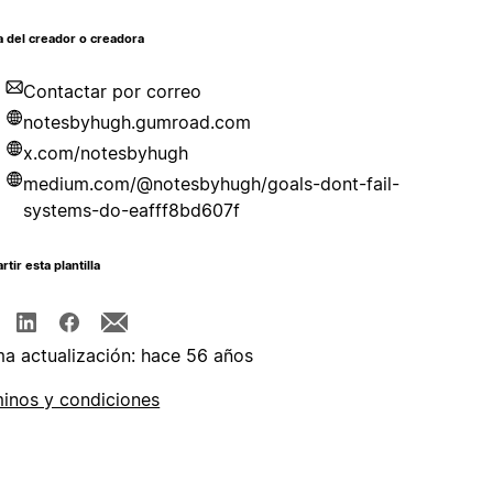
 del creador o creadora
Contactar por correo
notesbyhugh.gumroad.com
x.com/notesbyhugh
medium.com/@notesbyhugh/goals-dont-fail-
systems-do-eafff8bd607f
tir esta plantilla
ma actualización: hace 56 años
inos y condiciones