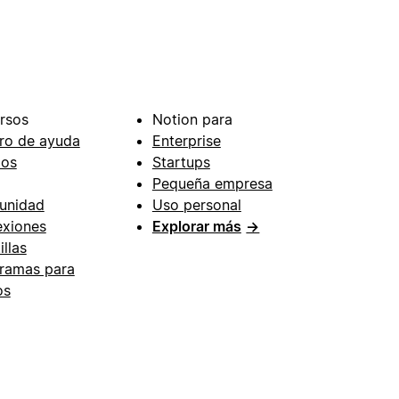
rsos
Notion para
ro de ayuda
Enterprise
ios
Startups
Pequeña empresa
unidad
Uso personal
xiones
Explorar más
→
illas
ramas para
os