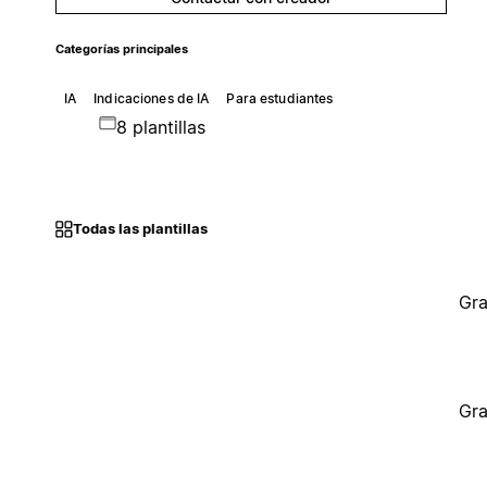
Categorías principales
IA
Indicaciones de IA
Para estudiantes
8 plantillas
Todas las plantillas
Gra
Gra