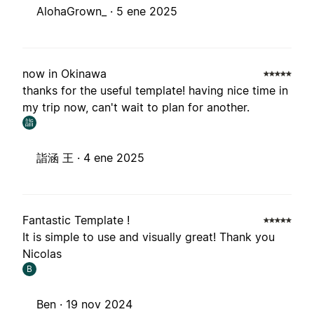
AlohaGrown_ ·
5 ene 2025
now in Okinawa
thanks for the useful template! having nice time in
my trip now, can't wait to plan for another.
詣
詣涵 王 ·
4 ene 2025
Fantastic Template !
It is simple to use and visually great! Thank you
Nicolas
B
Ben ·
19 nov 2024