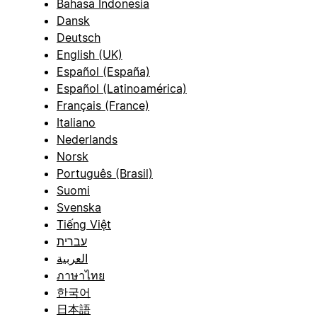
Bahasa Indonesia
Dansk
Deutsch
English (UK)
Español (España)
Español (Latinoamérica)
Français (France)
Italiano
Nederlands
Norsk
Português (Brasil)
Suomi
Svenska
Tiếng Việt
עברית
العربية
ภาษาไทย
한국어
日本語