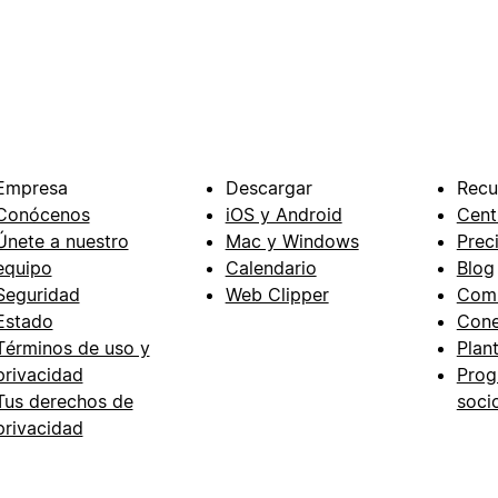
Empresa
Descargar
Recu
Conócenos
iOS y Android
Cent
Únete a nuestro
Mac y Windows
Prec
equipo
Calendario
Blog
Seguridad
Web Clipper
Com
Estado
Cone
Términos de uso y
Plant
privacidad
Prog
Tus derechos de
soci
privacidad