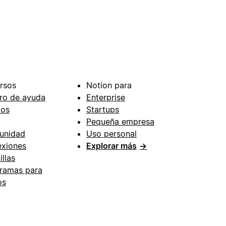
rsos
Notion para
ro de ayuda
Enterprise
ios
Startups
Pequeña empresa
unidad
Uso personal
xiones
Explorar más
→
illas
ramas para
os