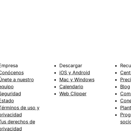
Empresa
Descargar
Recu
Conócenos
iOS y Android
Cent
Únete a nuestro
Mac y Windows
Prec
equipo
Calendario
Blog
Seguridad
Web Clipper
Com
Estado
Cone
Términos de uso y
Plant
privacidad
Prog
Tus derechos de
soci
privacidad