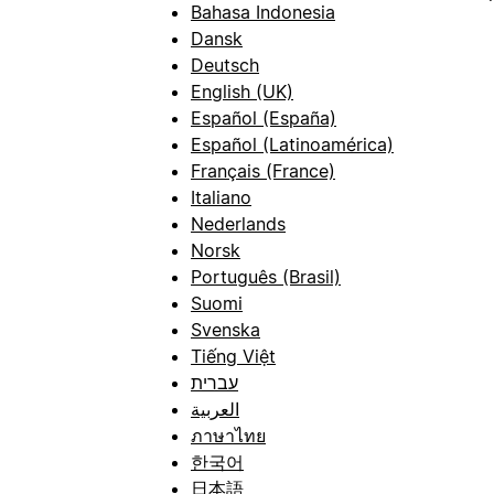
Bahasa Indonesia
Dansk
Deutsch
English (UK)
Español (España)
Español (Latinoamérica)
Français (France)
Italiano
Nederlands
Norsk
Português (Brasil)
Suomi
Svenska
Tiếng Việt
עברית
العربية
ภาษาไทย
한국어
日本語