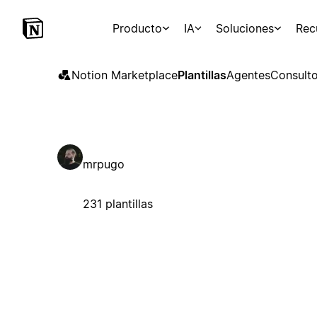
Producto
IA
Soluciones
Rec
Notion Marketplace
Plantillas
Agentes
Consulto
mrpugo
231 plantillas