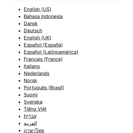
English (US)
Bahasa Indonesia
Dansk
Deutsch
English (UK)
Español (España)
Español (Latinoamérica)
Français (France)
Italiano
Nederlands
Norsk
Português (Brasil)
Suomi
Svenska
Tiếng Việt
עברית
العربية
ภาษาไทย