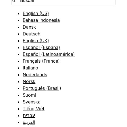
English (US)
Bahasa Indonesia
Dansk
Deutsch
English (UK)
Español (España)
Español (Latinoamérica)
Français (France)
Italiano
Nederlands
Norsk
Português (Brasil)
Suomi
Svenska
Tiếng Việt
עברית
العربية