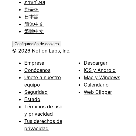
ภาษาไทย
한국어
日本語
简体中文
繁體中文
Configuración de cookies
© 2026 Notion Labs, Inc.
Empresa
Descargar
Conócenos
iOS y Android
Únete a nuestro
Mac y Windows
equipo
Calendario
Seguridad
Web Clipper
Estado
Términos de uso
y privacidad
Tus derechos de
privacidad