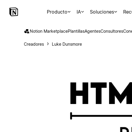
Producto
IA
Soluciones
Rec
Notion Marketplace
Plantillas
Agentes
Consultores
Con
Creadores
Luke Dunsmore