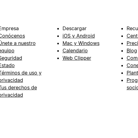
Empresa
Descargar
Recu
Conócenos
iOS y Android
Cent
Únete a nuestro
Mac y Windows
Prec
equipo
Calendario
Blog
Seguridad
Web Clipper
Com
Estado
Cone
Términos de uso y
Plant
privacidad
Prog
Tus derechos de
soci
privacidad