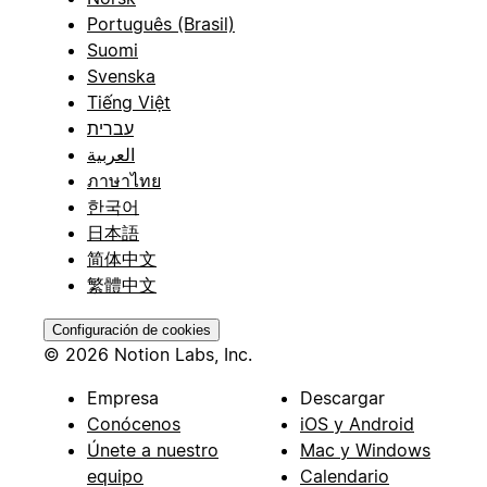
Português (Brasil)
Suomi
Svenska
Tiếng Việt
עברית
العربية
ภาษาไทย
한국어
日本語
简体中文
繁體中文
Configuración de cookies
© 2026 Notion Labs, Inc.
Empresa
Descargar
Conócenos
iOS y Android
Únete a nuestro
Mac y Windows
equipo
Calendario