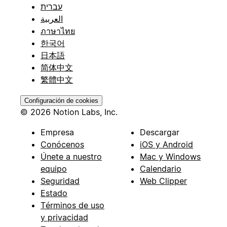
עברית
العربية
ภาษาไทย
한국어
日本語
简体中文
繁體中文
Configuración de cookies
© 2026 Notion Labs, Inc.
Empresa
Descargar
Conócenos
iOS y Android
Únete a nuestro
Mac y Windows
equipo
Calendario
Seguridad
Web Clipper
Estado
Términos de uso
y privacidad