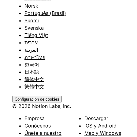
Norsk
Português (Brasil)
Suomi
Svenska
Tiếng Việt
עברית
العربية
ภาษาไทย
한국어
日本語
简体中文
繁體中文
Configuración de cookies
© 2026 Notion Labs, Inc.
Empresa
Descargar
Conócenos
iOS y Android
Únete a nuestro
Mac y Windows