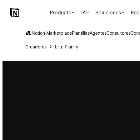
Producto
IA
Soluciones
Rec
Notion Marketplace
Plantillas
Agentes
Consultores
Con
Creadores
Elite Planify